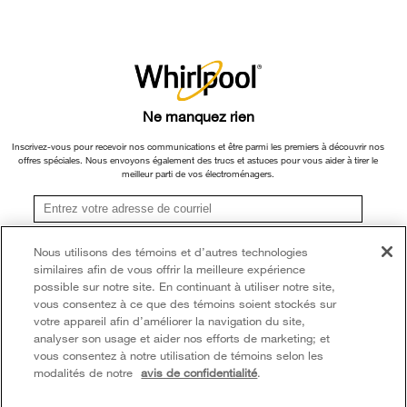
Retours et échanges
ou ses filiales.
Informations relatives aux rappels
×
Veuillez noter que, en fonction du type et de la marque du produit, nous
Accessibilité
Entreprise Whirlpool
continuons à offrir un service de réparation, d'échange de produit et/ou de
pièces de rechange par l'intermédiaire de notre Centre de service et d'assistance
Services d'abonnement
Rapport sur l’esclavage moderne
aux propriétaires, sous réserve des conditions de la garantie limitée du fabricant.
Ne manquez rien
Résidents du Québec
Pour plus d'informations, veuillez consulter les sites Web de nos différentes
Whirlpool au Canada
marques sous la rubrique « Service et assistance » ou appeler le 1-800-807-
Inscrivez-vous pour recevoir nos communications et être parmi les premiers à découvrir nos
offres spéciales. Nous envoyons également des trucs et astuces pour vous aider à tirer le
6777. Pour InSinkErator, appelez le 1-800-561-1700.
meilleur parti de vos électroménagers.
®/TM © 2026 Whirlpool. Utilisée sous licence au Canada. Tous droits réservés.
Toutes les autres marques de commerce sont la propriété de leurs compagnies
S'inscrire
Nous utilisons des témoins et d’autres technologies
respect.
similaires afin de vous offrir la meilleure expérience
**Une fois que je m’inscris, Whirlpool Canada peut communiquer avec moi, y compris par
Ce marchand en ligne est situé au 200-6750, avenue Century, Mississauga
courriel, au sujet de ses offres spéciales, événements exclusifs, marques, produits et
possible sur notre site. En continuant à utiliser notre site,
services. Vous pouvez retirer votre consentement à tout moment. Tous les
(Ontario) L5N 0B7
vous consentez à ce que des témoins soient stockés sur
renseignements recueillis sont régis par notre
avis de confidentialité
. Pour obtenir plus de
votre appareil afin d’améliorer la navigation du site,
renseignements et une liste des marques,
cliquez ici
ou
communiquez avec nous.
Modalités
Avis de confidentialité
Plan du site
analyser son usage et aider nos efforts de marketing; et
vous consentez à notre utilisation de témoins selon les
Communiquez avec nous
modalités de notre
avis de confidentialité
.