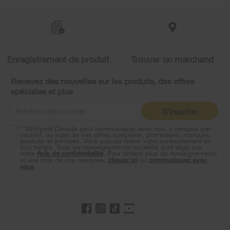
added
to
the
compare
list,
you
Enregistrement de produit
Trouver un marchand
can
find
it
Recevez des nouvelles sur les produits, des offres
at
spéciales et plus
the
end
S'inscrire
of
this
* Whirlpool Canada peut communiquer avec moi, y compris par
page
courriel, au sujet de ses offres spéciales, promotions, marques,
produits et services. Vous pouvez retirer votre consentement en
tout temps. Tous les renseignements recueillis sont régis par
notre
Avis de confidentialité
. Pour obtenir plus de renseignements
et une liste de nos marques,
cliquez ici
ou
communiquez avec
nous
.