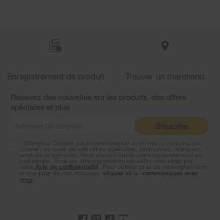
Item
added
to
the
compare
list,
you
Enregistrement de produit
Trouver un marchand
can
find
it
Recevez des nouvelles sur les produits, des offres
at
spéciales et plus
the
end
S'inscrire
of
this
* Whirlpool Canada peut communiquer avec moi, y compris par
page
courriel, au sujet de ses offres spéciales, promotions, marques,
produits et services. Vous pouvez retirer votre consentement en
tout temps. Tous les renseignements recueillis sont régis par
notre
Avis de confidentialité
. Pour obtenir plus de renseignements
et une liste de nos marques,
cliquez ici
ou
communiquez avec
nous
.