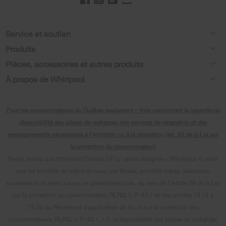
Footer
Service et soutien
Produits
Aide relative aux produits
Pièces, accessoires et autres produits
Laveuses et sécheuses
Enregistrement de produit
À propos de Whirlpool
Accessoires
Cuisine
Manuels et documentation
Chaque geste compte®
Pièces
Appareils de cuisson
Pour les consommateurs du Québec seulement – Avis concernant la garantie de
Planifier une installation
Presse et médias
Programme d’abonnement aux filtres à eau
disponibilité des pièces de rechange, des services de réparation et des
Lave-vaisselle et nettoyage
Planifier une réparation
renseignements nécessaires à l’entretien ou à la réparation (art. 39 de la Loi sur
Communiquez avec nous
la protection du consommateur)
Piédestaux
Renseignements relatifs à la garantie
À propos de nous
Soyez avisés que Whirlpool Canada LP (ci-après désignée « Whirlpool »), ainsi
Filtres à eau
que les sociétés du même groupe, ses filiales, sociétés mères, assureurs,
Programmes de service prolongé
Investisseurs
successeurs et ayant cause, ne garantissent pas, au sens de l’article 39 de la Loi
Trouver un marchand
Mes électroménagers
sur la protection du consommateur, RLRQ, c. P-40.1 et des articles 79.18 à
Carrières
79.20 du Règlement d’application de la Loi sur la protection des
Suivre ma commande
Certification Éco et homologation ENERGY STAR® Whirlpool
consommateurs, RLRQ, c. P-40.1, r. 3, la disponibilité des pièces de rechange,