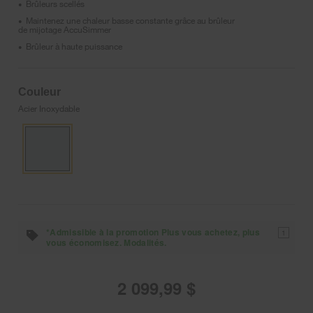
Brûleurs scellés
•
Maintenez une chaleur basse constante grâce au brûleur
•
de mijotage AccuSimmer
Brûleur à haute puissance
•
Couleur
Acier Inoxydable
*Admissible à la promotion Plus vous achetez, plus
1
vous économisez. Modalités.
2 099,99 $