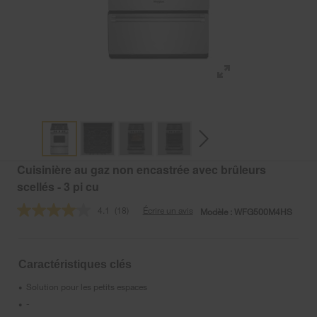
Cuisinière au gaz non encastrée avec brûleurs
scellés - 3 pi cu
4.1
(18)
Écrire un avis
Modèle :
WFG500M4HS
Lire
les
18
commentaires.
Lien
Caractéristiques clés
vers
la
Solution pour les petits espaces
•
même
page.
-
•