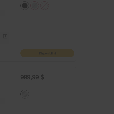
ntent
1
Disponibilité
999,99 $