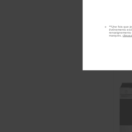
**Une fois que j
événements exclu
renseignements r
marques,
cliquez