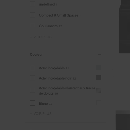
undefined
1
Compact & Small Spaces
1
Coulissante
12
VOIR PLUS
Couleur
Acier Inoxydable
11
Acier inoxydable noir
12
Acier inoxydable résistant aux traces
de doigts
19
Blanc
22
VOIR PLUS