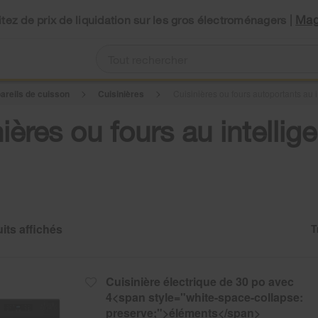
Mag
tez de prix de liquidation sur les gros électroménagers |
areils de cuisson
Cuisinières
Cuisinières ou fours autoportants au i
ières ou fours au intellig
T
C
C
of
th
th
so
p
b
h
op
b
th
Cuisinière électrique de 30 po avec
c
p
wil
4<span style="white-space-collapse:
re
u
preserve;">éléments</span>
th