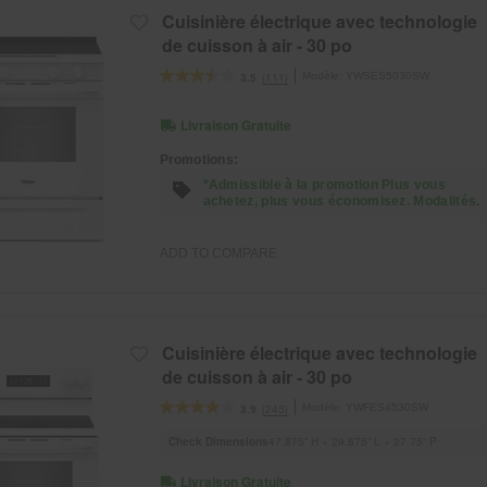
Cuisinière électrique avec technologie
de cuisson à air - 30 po
Modèle:
YWSES5030SW
(111)
3.5
Livraison Gratuite
Promotions:
*Admissible à la promotion Plus vous
achetez, plus vous économisez. Modalités.
ADD TO COMPARE
Cuisinière électrique avec technologie
de cuisson à air - 30 po
Modèle:
YWFES4530SW
(245)
3.9
Check Dimensions
47.875” H × 29.875” L × 27.75” P
Livraison Gratuite