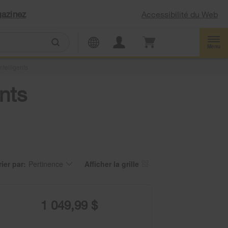
azinez
Accessibilité du Web
Menu
ntelligents
ents
rier par:
Pertinence
Afficher la grille
ontent
hanging
e
e
rt
age
y
as
tion
een
e
1 049,99 $
hanged
age
l
fresh
pdating
e