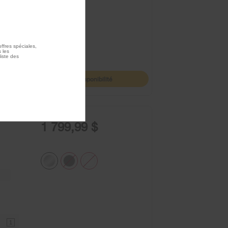
ffres spéciales,
 les
liste des
Disponibilité
1 799,99 $
1