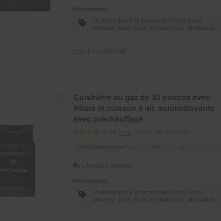
Promotions:
*Admissible à la promotion Plus vous
achetez, plus vous économisez. Modalités.
ADD TO COMPARE
Cuisinière au gaz de 30 pouces avec
friture et cuisson à air, autonettoyante
avec préchauffage
Modèle:
WFGS5030RV
(163)
3.9
Check Dimensions
47.875” H × 29.875” L × 28” P
Livraison Gratuite
Promotions:
*Admissible à la promotion Plus vous
achetez, plus vous économisez. Modalités.