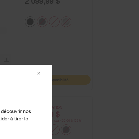
2 099,99 $
1
×
Disponibilité
PRIX DE LIQUIDATION
 découvrir nos
1 399,99 $
er à tirer le
1 799,99 $
Économisez 400,00 $ (22%)