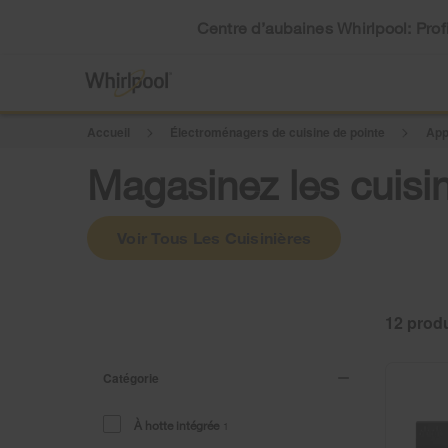
Centre d’aubaines Whirlpool: Profi
Accueil
Électroménagers de cuisine de pointe
App
Magasinez les cuisin
Voir Tous Les Cuisinières
12
Catégorie
À hotte intégrée
1