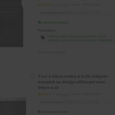
co
Modèle:
YWFES3530RB
(453)
4.2
Check Dimensions
47.875” H × 29.88” L × 27.75” P
Livraison Gratuite
Promotions:
*Admissible à la promotion Plus vous
achetez, plus vous économisez. Modalités.
ADD TO COMPARE
Four à micro-ondes à hotte intégrée
encastré au design affleurant avec
friture à air
Modèle:
YWMMF7330RZ
(136)
3.5
Check Dimensions
17.875” H × 30” L × 12.75” P
Livraison Gratuite