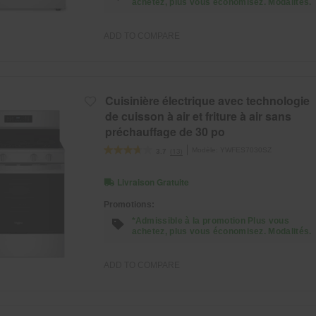
achetez, plus vous économisez. Modalités.
ADD TO COMPARE
Cuisinière électrique avec technologie
de cuisson à air et friture à air sans
préchauffage de 30 po
Modèle:
YWFES7030SZ
(13)
3.7
Livraison Gratuite
Promotions:
*Admissible à la promotion Plus vous
achetez, plus vous économisez. Modalités.
ADD TO COMPARE