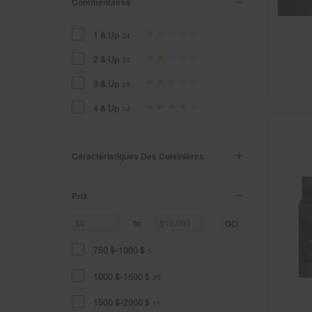
Commentaires
1 & Up
24
2 & Up
24
3 & Up
23
4 & Up
14
Caractéristiques Des Cuisinières
Prix
GO
to
750 $-1000 $
5
1000 $-1500 $
20
1500 $-2000 $
11