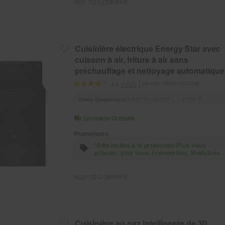
ADD TO COMPARE
Cuisinière électrique Energy Star avec
cuisson à air, friture à air sans
préchauffage et nettoyage automatique
- 30 po
Modèle:
YWFES5030RB
(1726)
4.1
Check Dimensions
47.875” H × 29.875” L × 27.75” P
Livraison Gratuite
Promotions:
*Admissible à la promotion Plus vous
achetez, plus vous économisez. Modalités.
ADD TO COMPARE
Cuisinière au gaz intelligente de 30