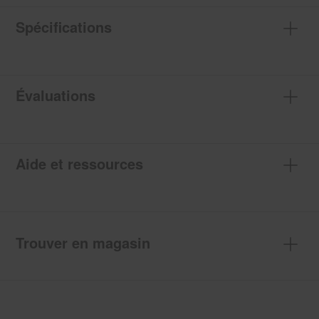
Spécifications
Évaluations
Aide et ressources
Trouver en magasin
Item
added