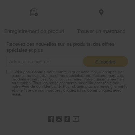
to
the
compare
list,
you
Enregistrement de produit
Trouver un marchand
can
find
it
Recevez des nouvelles sur les produits, des offres
at
spéciales et plus
the
end
S'inscrire
of
this
* Whirlpool Canada peut communiquer avec moi, y compris par
page
courriel, au sujet de ses offres spéciales, promotions, marques,
produits et services. Vous pouvez retirer votre consentement en
tout temps. Tous les renseignements recueillis sont régis par
notre
Avis de confidentialité
. Pour obtenir plus de renseignements
et une liste de nos marques,
cliquez ici
ou
communiquez avec
nous
.