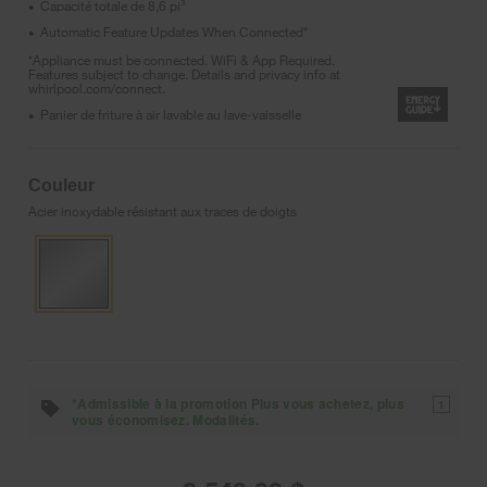
Capacité totale de 8,6 pi³
•
Automatic Feature Updates When Connected*
•
*Appliance must be connected. WiFi & App Required.
Features subject to change. Details and privacy info at
whirlpool.com/connect.
Panier de friture à air lavable au lave-vaisselle
•
Couleur
Acier inoxydable résistant aux traces de doigts
*Admissible à la promotion Plus vous achetez, plus
1
vous économisez. Modalités.