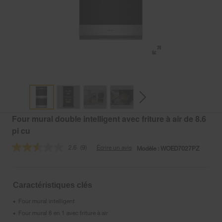
Four mural double intelligent avec friture à air de 8.6
pi cu
2.6
(9)
Écrire un avis
Modèle :
WOED7027PZ
Lire
les
9
commentaires.
Lien
Caractéristiques clés
vers
la
Four mural intelligent
•
même
page.
Four mural 8 en 1 avec friture à air
•