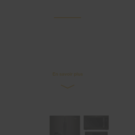
Découvrez
L’acier inoxydable noir
résistant aux traces de
doigts
En savoir plus