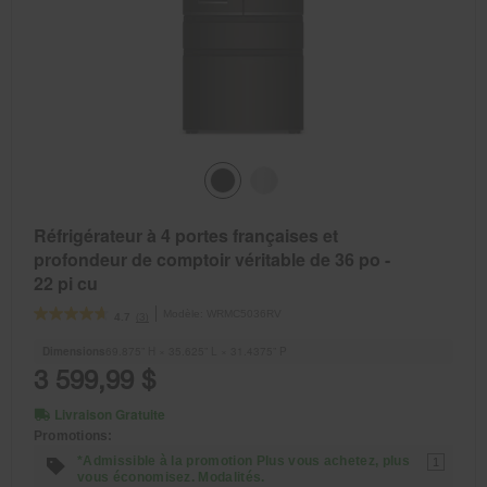
Réfrigérateur à 4 portes françaises et
profondeur de comptoir véritable de 36 po -
22 pi cu
Modèle:
WRMC5036RV
(3)
4.7
Dimensions
69.875” H × 35.625” L × 31.4375” P
3 599,99 $
Livraison Gratuite
Promotions:
*Admissible à la promotion Plus vous achetez, plus
1
vous économisez. Modalités.