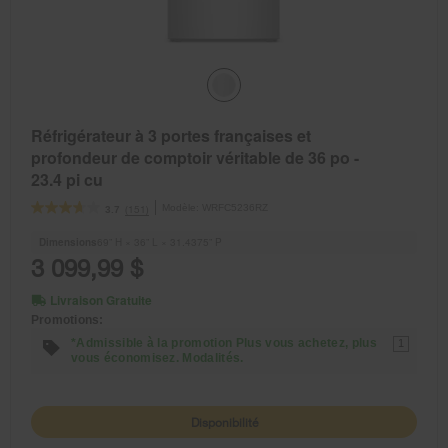
Réfrigérateur à 3 portes françaises et
profondeur de comptoir véritable de 36 po -
23.4 pi cu
Modèle:
WRFC5236RZ
(151)
3.7
Dimensions
69” H × 36” L × 31.4375” P
3 099,99 $
Livraison Gratuite
Promotions:
*Admissible à la promotion Plus vous achetez, plus
1
vous économisez. Modalités.
Disponibilité