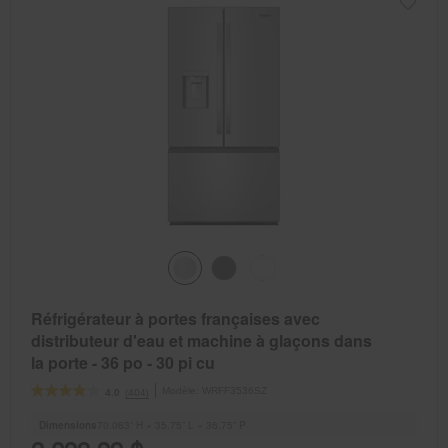
Réfrigérateur à portes françaises avec
distributeur d'eau et machine à glaçons dans
la porte - 36 po - 30 pi cu
Modèle:
WRFF3536SZ
(404)
4.0
Dimensions
70.063” H × 35.75” L × 36.75” P