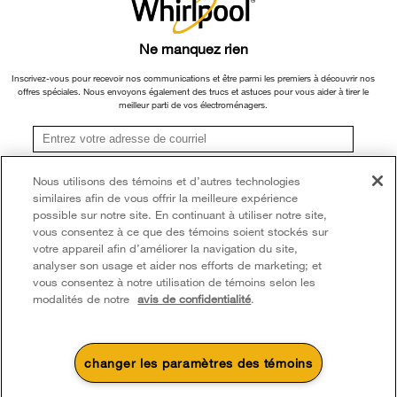
pièces de rechange par l'intermédiaire de notre Centre de service et d'assistance
Rapport sur l’esclavage moderne
Services d'abonnement
aux propriétaires, sous réserve des conditions de la garantie limitée du fabricant.
Ne manquez rien
Pour plus d'informations, veuillez consulter les sites Web de nos différentes
Whirlpool au Canada
Résidents du Québec
marques sous la rubrique « Service et assistance » ou appeler le 1-800-807-
Inscrivez-vous pour recevoir nos communications et être parmi les premiers à découvrir nos
offres spéciales. Nous envoyons également des trucs et astuces pour vous aider à tirer le
6777. Pour InSinkErator, appelez le 1-800-561-1700.
meilleur parti de vos électroménagers.
®/TM © 2026 Whirlpool. Utilisée sous licence au Canada. Tous droits réservés.
Toutes les autres marques de commerce sont la propriété de leurs compagnies
S'inscrire
respect.
Nous utilisons des témoins et d’autres technologies
similaires afin de vous offrir la meilleure expérience
**Une fois que je m’inscris, Whirlpool Canada peut communiquer avec moi, y compris par
Ce marchand en ligne est situé au 200-6750, avenue Century, Mississauga
courriel, au sujet de ses offres spéciales, événements exclusifs, marques, produits et
possible sur notre site. En continuant à utiliser notre site,
(Ontario) L5N 0B7
services. Vous pouvez retirer votre consentement à tout moment. Tous les
vous consentez à ce que des témoins soient stockés sur
renseignements recueillis sont régis par notre
avis de confidentialité
. Pour obtenir plus de
votre appareil afin d’améliorer la navigation du site,
renseignements et une liste des marques,
cliquez ici
ou
communiquez avec nous.
Modalités
Avis de confidentialité
Plan du site
analyser son usage et aider nos efforts de marketing; et
vous consentez à notre utilisation de témoins selon les
Communiquez avec nous
modalités de notre
avis de confidentialité
.
changer les paramètres des témoins
4
Soldes et offres