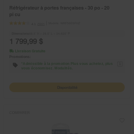
Réfrigérateur à portes françaises - 30 po - 20
pi cu
Modèle:
WRF560SFHZ
(582)
4.1
Dimensions
68.5” H × 29.5” L × 34.625” P
1 799,99 $
Livraison Gratuite
Promotions:
*Admissible à la promotion Plus vous achetez, plus
1
vous économisez. Modalités.
Disponibilité
COMPARER