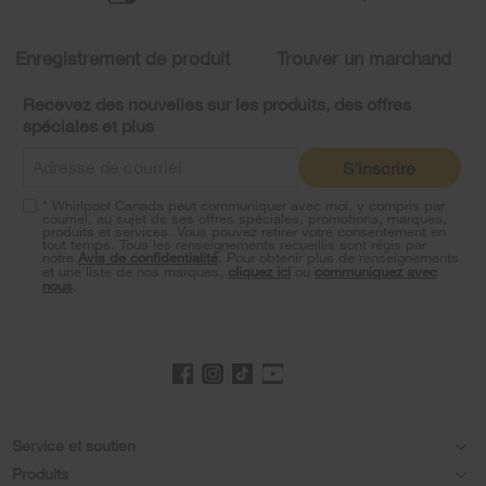
the
compare
list,
Enregistrement de produit
Trouver un marchand
you
can
Recevez des nouvelles sur les produits, des offres
find
spéciales et plus
it
at
S'inscrire
the
end
* Whirlpool Canada peut communiquer avec moi, y compris par
of
courriel, au sujet de ses offres spéciales, promotions, marques,
this
produits et services. Vous pouvez retirer votre consentement en
tout temps. Tous les renseignements recueillis sont régis par
page
notre
Avis de confidentialité
. Pour obtenir plus de renseignements
et une liste de nos marques,
cliquez ici
ou
communiquez avec
nous
.
Footer
Service et soutien
Produits
Aide relative aux produits