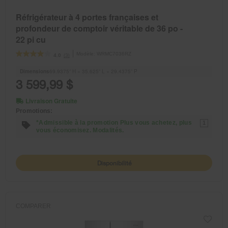
Réfrigérateur à 4 portes françaises et
profondeur de comptoir véritable de 36 po -
22 pi cu
Modèle:
WRMC7036RZ
(3)
4.0
Dimensions
69.9375” H × 35.625” L × 29.4375” P
3 599,99 $
Livraison Gratuite
Promotions:
*Admissible à la promotion Plus vous achetez, plus
1
vous économisez. Modalités.
Disponibilité
COMPARER