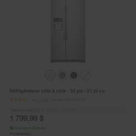
Réfrigérateur côte à côte - 33 po - 21 pi cu
Modèle:
WRS321SDHZ
(15108)
4.0
Dimensions
66.625” H × 32.75” L × 33.75” P
1 799,99 $
Livraison Gratuite
Promotions: