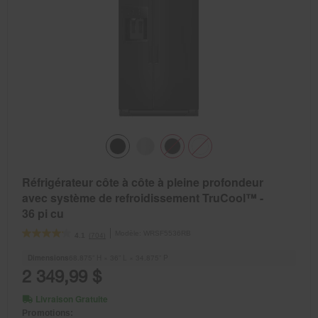
Réfrigérateur côte à côte à pleine profondeur
avec système de refroidissement TruCool™ -
36 pi cu
Modèle:
WRSF5536RB
(704)
4.1
Dimensions
68.875” H × 36” L × 34.875” P
2 349,99 $
Livraison Gratuite
Promotions: