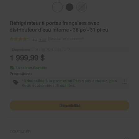
Réfrigérateur à portes françaises avec
distributeur d'eau interne - 36 po - 31 pi cu
Modèle:
WRFF3336SW
(198)
4.2
Dimensions
70” H × 35.75” L × 36.75” P
1 999,99 $
Livraison Gratuite
Promotions:
*Admissible à la promotion Plus vous achetez, plus
1
vous économisez. Modalités.
Disponibilité
COMPARER