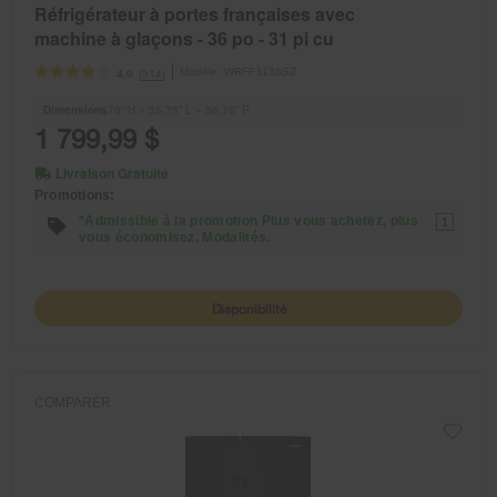
Réfrigérateur à portes françaises avec
machine à glaçons - 36 po - 31 pi cu
Modèle:
WRFF3136SZ
(314)
4.0
Dimensions
70” H × 35.75” L × 36.75” P
1 799,99 $
Livraison Gratuite
Promotions:
*Admissible à la promotion Plus vous achetez, plus
1
vous économisez. Modalités.
Disponibilité
COMPARER