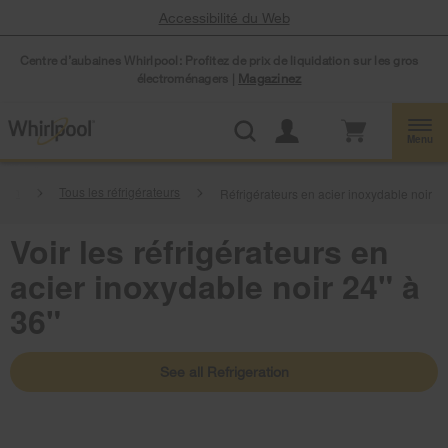
Accessibilité du Web
Centre d’aubaines Whirlpool: Profitez de prix de liquidation sur les gros
électroménagers |
Magazinez
Menu
tion
Tous les réfrigérateurs
Réfrigérateurs en acier inoxydable noir
Voir les réfrigérateurs en
acier inoxydable noir 24" à
36"
See all Refrigeration