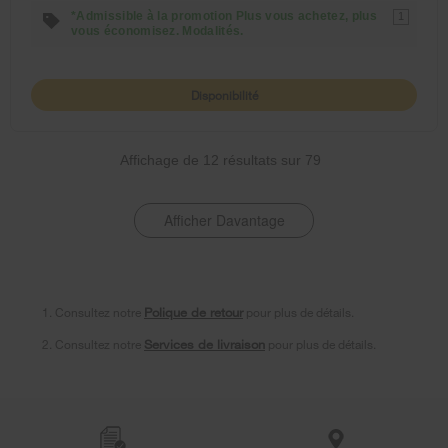
*Admissible à la promotion Plus vous achetez, plus
1
vous économisez. Modalités.
Disponibilité
Affichage de
12
résultats sur
79
Afficher Davantage
1. Consultez notre
Polique de retour
pour plus de détails.
2. Consultez notre
Services de livraison
pour plus de détails.
Item
added
to