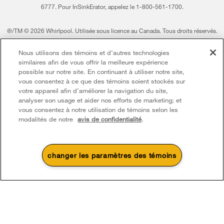
6777. Pour InSinkErator, appelez le 1-800-561-1700.
®/TM © 2026 Whirlpool. Utilisée sous licence au Canada. Tous droits réservés.
Toutes les autres marques de commerce sont la propriété de leurs compagnies
Nous utilisons des témoins et d’autres technologies
respect.
similaires afin de vous offrir la meilleure expérience
Ce marchand en ligne est situé au 200-6750, avenue Century, Mississauga
possible sur notre site. En continuant à utiliser notre site,
(Ontario) L5N 0B7
vous consentez à ce que des témoins soient stockés sur
votre appareil afin d’améliorer la navigation du site,
Modalités
Avis de confidentialité
Plan du site
analyser son usage et aider nos efforts de marketing; et
vous consentez à notre utilisation de témoins selon les
Communiquez avec nous
modalités de notre
avis de confidentialité
.
changer les paramètres des témoins
4
Soldes et offres
Une promotion d’été qui
Actuellement disponi
Finit le 8/26/26
chauffe
Centre de liquid