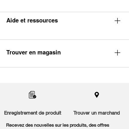
Aide et ressources
Trouver en magasin
Item
added
to
the
compare
list,
you
Enregistrement de produit
Trouver un marchand
can
find
it
Recevez des nouvelles sur les produits, des offres
at