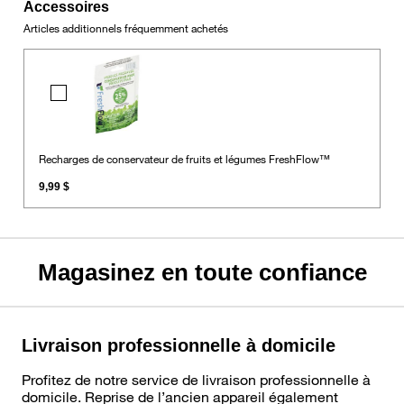
Accessoires
Articles additionnels fréquemment achetés
Recharges
de
conservateur
de
fruits
Recharges de conservateur de fruits et légumes FreshFlow™
et
9,99 $
légumes
FreshFlow™
Magasinez en toute confiance
Livraison professionnelle à domicile
Profitez de notre service de livraison professionnelle à
domicile. Reprise de l’ancien appareil également