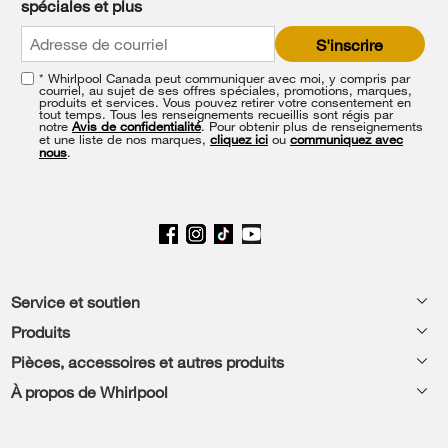
spéciales et plus
the
end
S'inscrire
of
this
* Whirlpool Canada peut communiquer avec moi, y compris par
page
courriel, au sujet de ses offres spéciales, promotions, marques,
produits et services. Vous pouvez retirer votre consentement en
tout temps. Tous les renseignements recueillis sont régis par
notre
Avis de confidentialité
. Pour obtenir plus de renseignements
et une liste de nos marques,
cliquez ici
ou
communiquez avec
nous
.
Footer
Service et soutien
Produits
Aide relative aux produits
Pièces, accessoires et autres produits
Laveuses et sécheuses
Enregistrement de produit
À propos de Whirlpool
Accessoires
Cuisine
Manuels et documentation
Chaque geste compte®
Pièces
Appareils de cuisson