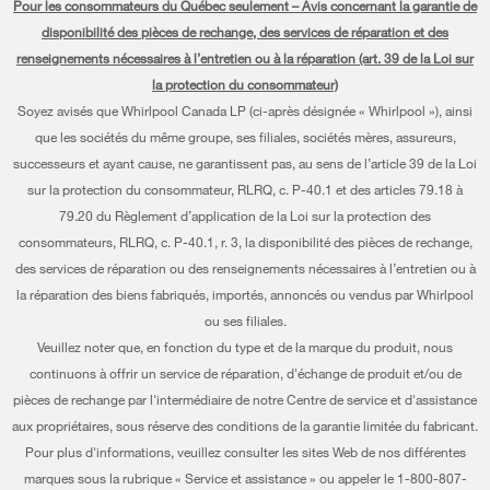
Pour les consommateurs du Québec seulement – Avis concernant la garantie de
Planifier une installation
Presse et médias
Programme d’abonnement aux filtres à eau
disponibilité des pièces de rechange, des services de réparation et des
Lave-vaisselle et nettoyage
Planifier une réparation
renseignements nécessaires à l’entretien ou à la réparation (art. 39 de la Loi sur
Communiquez avec nous
la protection du consommateur)
Piédestaux
Renseignements relatifs à la garantie
À propos de nous
Soyez avisés que Whirlpool Canada LP (ci-après désignée « Whirlpool »), ainsi
Filtres à eau
que les sociétés du même groupe, ses filiales, sociétés mères, assureurs,
Programmes de service prolongé
Investisseurs
successeurs et ayant cause, ne garantissent pas, au sens de l’article 39 de la Loi
Trouver un marchand
Mes électroménagers
sur la protection du consommateur, RLRQ, c. P-40.1 et des articles 79.18 à
Carrières
79.20 du Règlement d’application de la Loi sur la protection des
Suivre ma commande
Certification Éco et homologation ENERGY STAR® Whirlpool
consommateurs, RLRQ, c. P-40.1, r. 3, la disponibilité des pièces de rechange,
des services de réparation ou des renseignements nécessaires à l’entretien ou à
Services de livraison et d'installation
Habitat pour l'humanité
la réparation des biens fabriqués, importés, annoncés ou vendus par Whirlpool
Retours et échanges
ou ses filiales.
Informations relatives aux rappels
Veuillez noter que, en fonction du type et de la marque du produit, nous
Accessibilité
Entreprise Whirlpool
continuons à offrir un service de réparation, d'échange de produit et/ou de
pièces de rechange par l'intermédiaire de notre Centre de service et d'assistance
Services d'abonnement
Rapport sur l’esclavage moderne
aux propriétaires, sous réserve des conditions de la garantie limitée du fabricant.
Résidents du Québec
Pour plus d'informations, veuillez consulter les sites Web de nos différentes
Whirlpool au Canada
marques sous la rubrique « Service et assistance » ou appeler le 1-800-807-