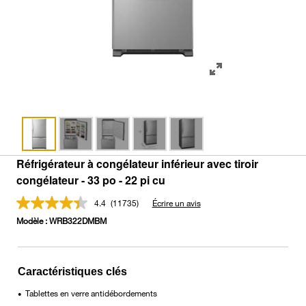
Réfrigérateur à congélateur inférieur avec tiroir
congélateur - 33 po - 22 pi cu
4.4
(11735)
Écrire un avis
Lire
les
Modèle :
WRB322DMBM
11735
commentaires.
Lien
vers
la
Caractéristiques clés
même
page.
Tablettes en verre antidébordements
•