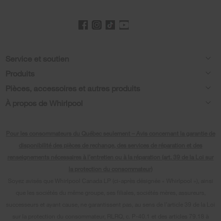
Footer
Service et soutien
Produits
Aide relative aux produits
Pièces, accessoires et autres produits
Laveuses et sécheuses
Enregistrement de produit
À propos de Whirlpool
Accessoires
Cuisine
Manuels et documentation
Chaque geste compte®
Pièces
Appareils de cuisson
Pour les consommateurs du Québec seulement – Avis concernant la garantie de
Planifier une installation
Presse et médias
Programme d’abonnement aux filtres à eau
disponibilité des pièces de rechange, des services de réparation et des
Lave-vaisselle et nettoyage
Planifier une réparation
renseignements nécessaires à l’entretien ou à la réparation (art. 39 de la Loi sur
Communiquez avec nous
la protection du consommateur)
Piédestaux
Renseignements relatifs à la garantie
À propos de nous
Soyez avisés que Whirlpool Canada LP (ci-après désignée « Whirlpool »), ainsi
Filtres à eau
que les sociétés du même groupe, ses filiales, sociétés mères, assureurs,
Programmes de service prolongé
Investisseurs
successeurs et ayant cause, ne garantissent pas, au sens de l’article 39 de la Loi
Trouver un marchand
Mes électroménagers
sur la protection du consommateur, RLRQ, c. P-40.1 et des articles 79.18 à
Carrières