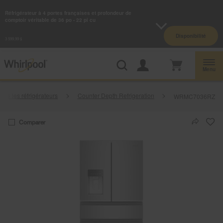
Accessibilité du Web
Réfrigérateur à 4 portes françaises et profondeur de
comptoir véritable de 36 po - 22 pi cu
Centre d’aubaines Whirlpool: Profitez de prix de liquidation sur les gros
Disponibilité
électroménagers |
Magazinez
3 599,99 $
Menu
Tous les réfrigérateurs
Counter Depth Refrigeration
WRMC7036RZ
Comparer