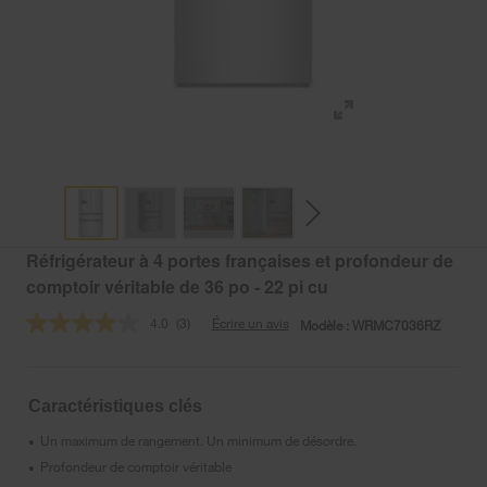
Réfrigérateur à 4 portes françaises et profondeur de
comptoir véritable de 36 po - 22 pi cu
4.0
(3)
Écrire un avis
Modèle :
WRMC7036RZ
Lire
les
3
commentaires.
Lien
Caractéristiques clés
vers
la
Un maximum de rangement. Un minimum de désordre.
•
même
page.
Profondeur de comptoir véritable
•