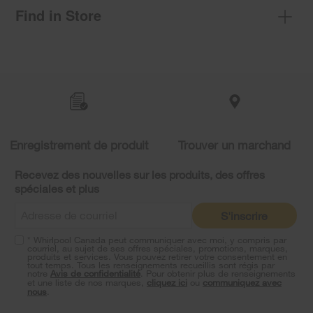
Find in Store
Item
added
to
the
compare
list,
you
Enregistrement de produit
Trouver un marchand
can
find
it
Recevez des nouvelles sur les produits, des offres
at
spéciales et plus
the
end
S'inscrire
of
this
* Whirlpool Canada peut communiquer avec moi, y compris par
page
courriel, au sujet de ses offres spéciales, promotions, marques,
produits et services. Vous pouvez retirer votre consentement en
tout temps. Tous les renseignements recueillis sont régis par
notre
Avis de confidentialité
. Pour obtenir plus de renseignements
et une liste de nos marques,
cliquez ici
ou
communiquez avec
nous
.