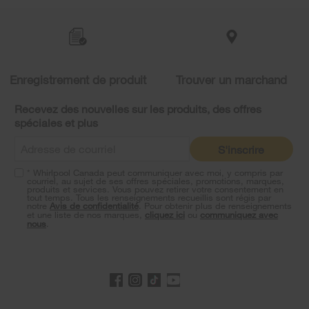
added
to
the
compare
list,
you
Enregistrement de produit
Trouver un marchand
can
find
it
Recevez des nouvelles sur les produits, des offres
at
spéciales et plus
the
end
S'inscrire
of
this
* Whirlpool Canada peut communiquer avec moi, y compris par
page
courriel, au sujet de ses offres spéciales, promotions, marques,
produits et services. Vous pouvez retirer votre consentement en
tout temps. Tous les renseignements recueillis sont régis par
notre
Avis de confidentialité
. Pour obtenir plus de renseignements
et une liste de nos marques,
cliquez ici
ou
communiquez avec
nous
.