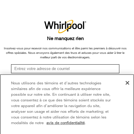
Retours et échanges
ou ses filiales.
Informations relatives aux rappels
×
Veuillez noter que, en fonction du type et de la marque du produit, nous
Accessibilité
Entreprise Whirlpool
continuons à offrir un service de réparation, d'échange de produit et/ou de
pièces de rechange par l'intermédiaire de notre Centre de service et d'assistance
Services d'abonnement
Rapport sur l’esclavage moderne
aux propriétaires, sous réserve des conditions de la garantie limitée du fabricant.
Ne manquez rien
Résidents du Québec
Pour plus d'informations, veuillez consulter les sites Web de nos différentes
Whirlpool au Canada
marques sous la rubrique « Service et assistance » ou appeler le 1-800-807-
Inscrivez-vous pour recevoir nos communications et être parmi les premiers à découvrir nos
offres spéciales. Nous envoyons également des trucs et astuces pour vous aider à tirer le
6777. Pour InSinkErator, appelez le 1-800-561-1700.
meilleur parti de vos électroménagers.
®/TM © 2026 Whirlpool. Utilisée sous licence au Canada. Tous droits réservés.
Toutes les autres marques de commerce sont la propriété de leurs compagnies
S'inscrire
Nous utilisons des témoins et d’autres technologies
respect.
similaires afin de vous offrir la meilleure expérience
**Une fois que je m’inscris, Whirlpool Canada peut communiquer avec moi, y compris par
Ce marchand en ligne est situé au 200-6750, avenue Century, Mississauga
courriel, au sujet de ses offres spéciales, événements exclusifs, marques, produits et
possible sur notre site. En continuant à utiliser notre site,
services. Vous pouvez retirer votre consentement à tout moment. Tous les
(Ontario) L5N 0B7
vous consentez à ce que des témoins soient stockés sur
renseignements recueillis sont régis par notre
avis de confidentialité
. Pour obtenir plus de
votre appareil afin d’améliorer la navigation du site,
renseignements et une liste des marques,
cliquez ici
ou
communiquez avec nous.
Modalités
Avis de confidentialité
Plan du site
analyser son usage et aider nos efforts de marketing; et
vous consentez à notre utilisation de témoins selon les
Communiquez avec nous
modalités de notre
avis de confidentialité
.