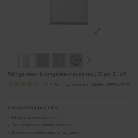
Réfrigérateur à congélateur supérieur, 33 po, 21 pi3
4.1
(1183)
Écrire un avis
Modèle :
WRT541SZDZ
Lire
les
1183
commentaires.
Lien
Caractéristiques clés
vers
la
Tablettes en verre sans cadre
•
même
page.
Bacs à légumes à humidité contrôlée
•
Trousse de machine à glaçons facultative
•