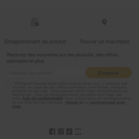
Item
added
to
the
compare
list,
you
Enregistrement de produit
Trouver un marchand
can
find
it
Recevez des nouvelles sur les produits, des offres
at
spéciales et plus
the
end
S'inscrire
of
this
* Whirlpool Canada peut communiquer avec moi, y compris par
page
courriel, au sujet de ses offres spéciales, promotions, marques,
produits et services. Vous pouvez retirer votre consentement en
tout temps. Tous les renseignements recueillis sont régis par
notre
Avis de confidentialité
. Pour obtenir plus de renseignements
et une liste de nos marques,
cliquez ici
ou
communiquez avec
nous
.