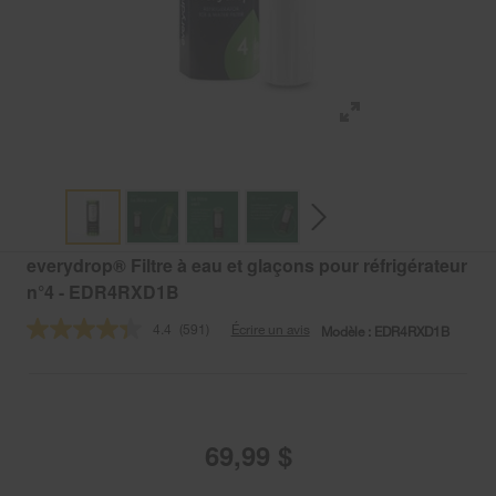
everydrop® Filtre à eau et glaçons pour réfrigérateur
n°4 - EDR4RXD1B
4.4
(591)
Écrire un avis
Modèle :
EDR4RXD1B
Lire
les
591
commentaires.
Lien
vers
la
69,99 $
même
page.