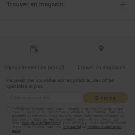
Trouver en magasin
Item
added
to
the
compare
list,
you
Enregistrement de produit
Trouver un marchand
can
find
it
Recevez des nouvelles sur les produits, des offres
at
spéciales et plus
the
end
S'inscrire
of
this
* Whirlpool Canada peut communiquer avec moi, y compris par
page
courriel, au sujet de ses offres spéciales, promotions, marques,
produits et services. Vous pouvez retirer votre consentement en
tout temps. Tous les renseignements recueillis sont régis par
notre
Avis de confidentialité
. Pour obtenir plus de renseignements
et une liste de nos marques,
cliquez ici
ou
communiquez avec
nous
.