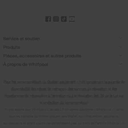
Footer
Service et soutien
Produits
Aide relative aux produits
Pièces, accessoires et autres produits
Laveuses et sécheuses
Enregistrement de produit
À propos de Whirlpool
Accessoires
Cuisine
Manuels et documentation
Chaque geste compte®
Pièces
Appareils de cuisson
Pour les consommateurs du Québec seulement – Avis concernant la garantie de
Planifier une installation
Presse et médias
Programme d’abonnement aux filtres à eau
disponibilité des pièces de rechange, des services de réparation et des
Lave-vaisselle et nettoyage
Planifier une réparation
renseignements nécessaires à l’entretien ou à la réparation (art. 39 de la Loi sur
Communiquez avec nous
la protection du consommateur)
Piédestaux
Renseignements relatifs à la garantie
À propos de nous
Soyez avisés que Whirlpool Canada LP (ci-après désignée « Whirlpool »), ainsi
Filtres à eau
que les sociétés du même groupe, ses filiales, sociétés mères, assureurs,
Programmes de service prolongé
Investisseurs
successeurs et ayant cause, ne garantissent pas, au sens de l’article 39 de la Loi
Trouver un marchand