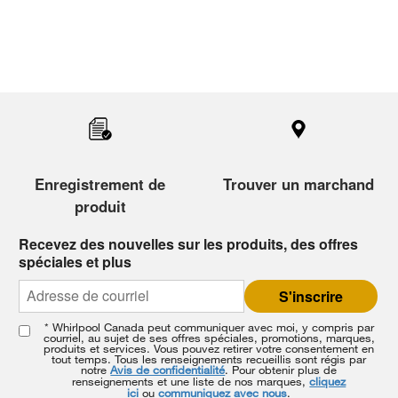
Item
added
to
the
compare
Enregistrement de
Trouver un marchand
list,
produit
you
can
Recevez des nouvelles sur les produits, des offres
find
spéciales et plus
it
at
S'inscrire
the
* Whirlpool Canada peut communiquer avec moi, y compris par
end
courriel, au sujet de ses offres spéciales, promotions, marques,
produits et services. Vous pouvez retirer votre consentement en
of
tout temps. Tous les renseignements recueillis sont régis par
notre
Avis de confidentialité
. Pour obtenir plus de
this
renseignements et une liste de nos marques,
cliquez
page
ici
ou
communiquez avec nous
.