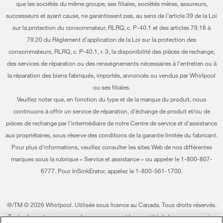
que les sociétés du même groupe, ses filiales, sociétés mères, assureurs,
Investisseurs
Trouver un marchand
successeurs et ayant cause, ne garantissent pas, au sens de l’article 39 de la Loi
Mes électroménagers
sur la protection du consommateur, RLRQ, c. P-40.1 et des articles 79.18 à
Carrières
Suivre ma commande
79.20 du Règlement d’application de la Loi sur la protection des
Certification Éco et homologation ENERGY STAR® Whirlpool
consommateurs, RLRQ, c. P-40.1, r. 3, la disponibilité des pièces de rechange,
Services de livraison et d'installation
des services de réparation ou des renseignements nécessaires à l’entretien ou à
Habitat pour l'humanité
la réparation des biens fabriqués, importés, annoncés ou vendus par Whirlpool
Retours et échanges
ou ses filiales.
Informations relatives aux rappels
Accessibilité
Veuillez noter que, en fonction du type et de la marque du produit, nous
Entreprise Whirlpool
continuons à offrir un service de réparation, d'échange de produit et/ou de
Services d'abonnement
pièces de rechange par l'intermédiaire de notre Centre de service et d'assistance
Rapport sur l’esclavage moderne
aux propriétaires, sous réserve des conditions de la garantie limitée du fabricant.
Résidents du Québec
Pour plus d'informations, veuillez consulter les sites Web de nos différentes
Whirlpool au Canada
marques sous la rubrique « Service et assistance » ou appeler le 1-800-807-
6777. Pour InSinkErator, appelez le 1-800-561-1700.
®/TM © 2026 Whirlpool. Utilisée sous licence au Canada. Tous droits réservés.
Toutes les autres marques de commerce sont la propriété de leurs compagnies