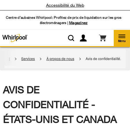
Accessibilité du Web
Centre d’aubaines Whirlpool: Profitez de prix de liquidation sur les gros
électroménagers |
Magazinez
Menu
ccueil
Services
À propos de nous
Avis de confidentialité.
AVIS DE
CONFIDENTIALITÉ -
ÉTATS-UNIS ET CANADA