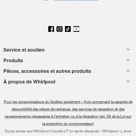
Footer
Service et soutien
Produits
Aide relative aux produits
Pièces, accessoires et autres produits
Laveuses et sécheuses
Enregistrement de produit
À propos de Whirlpool
Accessoires
Cuisine
Manuels et documentation
Chaque geste compte®
Pièces
Appareils de cuisson
Planifier une installation
Pour les consommateurs du Québec seulement – Avis concernant la garantie de
Presse et médias
Programme d’abonnement aux filtres à eau
Lave-vaisselle et nettoyage
disponibilité des pièces de rechange, des services de réparation et des
Planifier une réparation
renseignements nécessaires à l’entretien ou à la réparation (art. 39 de la Loi sur
Communiquez avec nous
Piédestaux
Renseignements relatifs à la garantie
la protection du consommateur)
À propos de nous
Soyez avisés que Whirlpool Canada LP (ci-après désignée « Whirlpool »), ainsi
Filtres à eau
Programmes de service prolongé