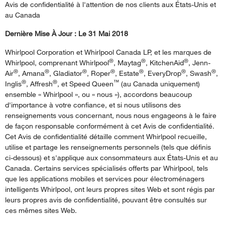
Avis de confidentialité à l'attention de nos clients aux États-Unis et
au Canada
Dernière Mise À Jour : Le 31 Mai 2018
Whirlpool Corporation et Whirlpool Canada LP, et les marques de
®
®
®
Whirlpool, comprenant Whirlpool
, Maytag
, KitchenAid
, Jenn-
®
®
®
®
®
®
®
Air
, Amana
, Gladiator
, Roper
, Estate
, EveryDrop
, Swash
,
®
®
™
Inglis
, Affresh
, et Speed Queen
(au Canada uniquement)
ensemble « Whirlpool », ou « nous »), accordons beaucoup
d'importance à votre confiance, et si nous utilisons des
renseignements vous concernant, nous nous engageons à le faire
de façon responsable conformément à cet Avis de confidentialité.
Cet Avis de confidentialité détaille comment Whirlpool recueille,
utilise et partage les renseignements personnels (tels que définis
ci-dessous) et s'applique aux consommateurs aux États-Unis et au
Canada. Certains services spécialisés offerts par Whirlpool, tels
que les applications mobiles et services pour électroménagers
intelligents Whirlpool, ont leurs propres sites Web et sont régis par
leurs propres avis de confidentialité, pouvant être consultés sur
ces mêmes sites Web.