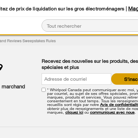
Mag
tez de prix de liquidation sur les gros électroménagers |
 and Reviews Sweepstakes Rules
Recevez des nouvelles sur les produits, des
spéciales et plus
S'insc
n marchand
* Whirlpool Canada peut communiquer avec moi, 
par courriel, au sujet de ses offres spéciales, pro
marques, produits et services. Vous pouvez retirer
consentement en tout temps. Tous les renseignem
recueillis sont régis par notre
Avis de confidentiali
obtenir plus de renseignements et une liste de no
marques,
cliquez ici
ou
communiquez avec nous
.