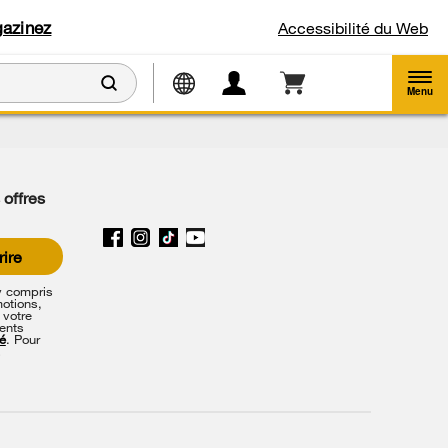
azinez
Accessibilité du Web
Menu
 offres
rire
y compris
motions,
 votre
ents
té
. Pour
s