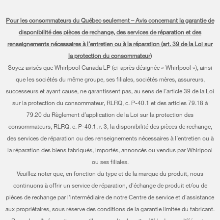
Manuels et documentation
Chaque geste compte®
Pièces
Appareils de cuisson
Pour les consommateurs du Québec seulement – Avis concernant la garantie de
Planifier une installation
Presse et médias
Programme d’abonnement aux filtres à eau
disponibilité des pièces de rechange, des services de réparation et des
Lave-vaisselle et nettoyage
Planifier une réparation
renseignements nécessaires à l’entretien ou à la réparation (art. 39 de la Loi sur
Communiquez avec nous
la protection du consommateur)
Piédestaux
Renseignements relatifs à la garantie
À propos de nous
Soyez avisés que Whirlpool Canada LP (ci-après désignée « Whirlpool »), ainsi
Filtres à eau
que les sociétés du même groupe, ses filiales, sociétés mères, assureurs,
Programmes de service prolongé
Investisseurs
successeurs et ayant cause, ne garantissent pas, au sens de l’article 39 de la Loi
Trouver un marchand
Mes électroménagers
sur la protection du consommateur, RLRQ, c. P-40.1 et des articles 79.18 à
Carrières
79.20 du Règlement d’application de la Loi sur la protection des
Suivre ma commande
Certification Éco et homologation ENERGY STAR® Whirlpool
consommateurs, RLRQ, c. P-40.1, r. 3, la disponibilité des pièces de rechange,
des services de réparation ou des renseignements nécessaires à l’entretien ou à
Services de livraison et d'installation
Habitat pour l'humanité
la réparation des biens fabriqués, importés, annoncés ou vendus par Whirlpool
Retours et échanges
ou ses filiales.
Informations relatives aux rappels
Veuillez noter que, en fonction du type et de la marque du produit, nous
Accessibilité
Entreprise Whirlpool
continuons à offrir un service de réparation, d'échange de produit et/ou de
pièces de rechange par l'intermédiaire de notre Centre de service et d'assistance
Services d'abonnement
Rapport sur l’esclavage moderne
aux propriétaires, sous réserve des conditions de la garantie limitée du fabricant.
Résidents du Québec