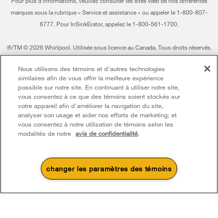
Pour plus d'informations, veuillez consulter les sites Web de nos différentes
Whirlpool au Canada
marques sous la rubrique « Service et assistance » ou appeler le 1-800-807-
6777. Pour InSinkErator, appelez le 1-800-561-1700.
®/TM © 2026 Whirlpool. Utilisée sous licence au Canada. Tous droits réservés.
Toutes les autres marques de commerce sont la propriété de leurs compagnies
Nous utilisons des témoins et d’autres technologies
respect.
similaires afin de vous offrir la meilleure expérience
Ce marchand en ligne est situé au 200-6750, avenue Century, Mississauga
possible sur notre site. En continuant à utiliser notre site,
(Ontario) L5N 0B7
vous consentez à ce que des témoins soient stockés sur
votre appareil afin d’améliorer la navigation du site,
Modalités
Avis de confidentialité
Plan du site
analyser son usage et aider nos efforts de marketing; et
vous consentez à notre utilisation de témoins selon les
Communiquez avec nous
modalités de notre
avis de confidentialité
.
changer les paramètres des témoins
4
Soldes et offres
Une promotion d’été qui
Actuellement disponi
Finit le 8/26/26