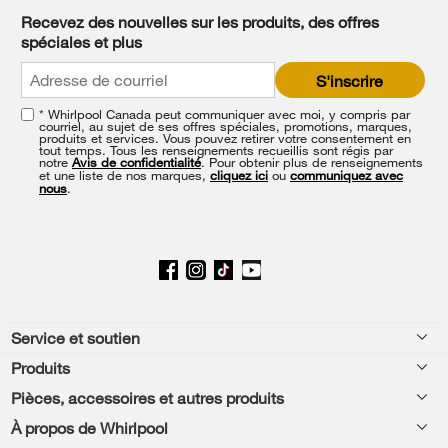
can
Recevez des nouvelles sur les produits, des offres
find
spéciales et plus
it
at
S'inscrire
the
end
* Whirlpool Canada peut communiquer avec moi, y compris par
of
courriel, au sujet de ses offres spéciales, promotions, marques,
this
produits et services. Vous pouvez retirer votre consentement en
tout temps. Tous les renseignements recueillis sont régis par
page
notre
Avis de confidentialité
. Pour obtenir plus de renseignements
et une liste de nos marques,
cliquez ici
ou
communiquez avec
nous
.
Footer
Service et soutien
Produits
Aide relative aux produits
Pièces, accessoires et autres produits
Laveuses et sécheuses
Enregistrement de produit
À propos de Whirlpool
Accessoires
Cuisine