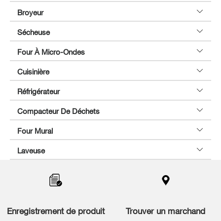
Broyeur
Sécheuse
Four À Micro-Ondes
Cuisinière
Réfrigérateur
Compacteur De Déchets
Four Mural
Laveuse
Item
added
to
the
compare
list,
Enregistrement de produit
Trouver un marchand
you