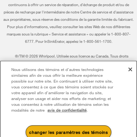
Accessibilité
Entreprise Whirlpool
continuons à offrir un service de réparation, d'échange de produit et/ou de
pièces de rechange par l'intermédiaire de notre Centre de service et d'assistance
Services d'abonnement
Rapport sur l’esclavage moderne
aux propriétaires, sous réserve des conditions de la garantie limitée du fabricant.
Résidents du Québec
Pour plus d'informations, veuillez consulter les sites Web de nos différentes
Whirlpool au Canada
marques sous la rubrique « Service et assistance » ou appeler le 1-800-807-
6777. Pour InSinkErator, appelez le 1-800-561-1700.
®/TM © 2026 Whirlpool. Utilisée sous licence au Canada. Tous droits
réservés. Toutes les autres marques de commerce sont la propriété de leurs
Nous utilisons des témoins et d’autres technologies
compagnies respect.
similaires afin de vous offrir la meilleure expérience
Ce marchand en ligne est situé au 200-6750, avenue Century, Mississauga
possible sur notre site. En continuant à utiliser notre site,
(Ontario) L5N 0B7
vous consentez à ce que des témoins soient stockés sur
votre appareil afin d’améliorer la navigation du site,
Modalités
Avis de confidentialité
Plan du site
analyser son usage et aider nos efforts de marketing; et
vous consentez à notre utilisation de témoins selon les
Communiquez avec nous
modalités de notre
avis de confidentialité
.
changer les paramètres des témoins