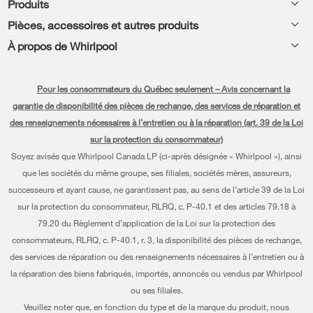
Produits
Aide relative aux produits
Pièces, accessoires et autres produits
Laveuses et sécheuses
Enregistrement de produit
À propos de Whirlpool
Accessoires
Cuisine
Manuels et documentation
Chaque geste compte®
Pièces
Appareils de cuisson
Pour les consommateurs du Québec seulement – Avis concernant la
Planifier une installation
Presse et médias
Programme d’abonnement aux filtres à eau
garantie de disponibilité des pièces de rechange, des services de réparation et
Lave-vaisselle et nettoyage
Planifier une réparation
des renseignements nécessaires à l’entretien ou à la réparation (art. 39 de la Loi
Communiquez avec nous
sur la protection du consommateur)
Piédestaux
Renseignements relatifs à la garantie
À propos de nous
Soyez avisés que Whirlpool Canada LP (ci-après désignée « Whirlpool »), ainsi
Filtres à eau
que les sociétés du même groupe, ses filiales, sociétés mères, assureurs,
Programmes de service prolongé
Investisseurs
successeurs et ayant cause, ne garantissent pas, au sens de l’article 39 de la Loi
Trouver un marchand
Mes électroménagers
sur la protection du consommateur, RLRQ, c. P-40.1 et des articles 79.18 à
Carrières
79.20 du Règlement d’application de la Loi sur la protection des
Suivre ma commande
Certification Éco et homologation ENERGY STAR® Whirlpool
consommateurs, RLRQ, c. P-40.1, r. 3, la disponibilité des pièces de rechange,
des services de réparation ou des renseignements nécessaires à l’entretien ou à
Services de livraison et d'installation
Habitat pour l'humanité
la réparation des biens fabriqués, importés, annoncés ou vendus par Whirlpool
Retours et échanges
ou ses filiales.
Informations relatives aux rappels
Veuillez noter que, en fonction du type et de la marque du produit, nous