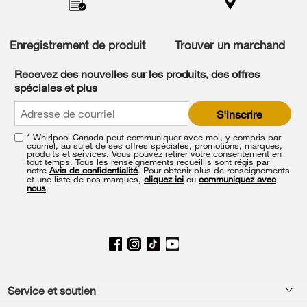
to
the
compare
list,
Enregistrement de produit
Trouver un marchand
you
can
Recevez des nouvelles sur les produits, des offres
find
spéciales et plus
it
at
S'inscrire
the
end
* Whirlpool Canada peut communiquer avec moi, y compris par
of
courriel, au sujet de ses offres spéciales, promotions, marques,
this
produits et services. Vous pouvez retirer votre consentement en
tout temps. Tous les renseignements recueillis sont régis par
page
notre
Avis de confidentialité
. Pour obtenir plus de renseignements
et une liste de nos marques,
cliquez ici
ou
communiquez avec
nous
.
Footer
Service et soutien