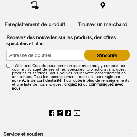
added
to
the
compare
list,
Enregistrement de produit
Trouver un marchand
you
can
Recevez des nouvelles sur les produits, des offres
find
spéciales et plus
it
at
S'inscrire
the
end
* Whirlpool Canada peut communiquer avec moi, y compris par
of
courriel, au sujet de ses offres spéciales, promotions, marques,
this
produits et services. Vous pouvez retirer votre consentement en
tout temps. Tous les renseignements recueillis sont régis par
page
notre
Avis de confidentialité
. Pour obtenir plus de renseignements
et une liste de nos marques,
cliquez ici
ou
communiquez avec
nous
.
Footer
Service et soutien