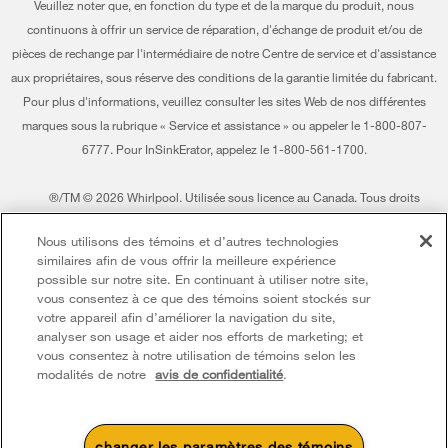
Veuillez noter que, en fonction du type et de la marque du produit, nous
Accessibilité
Entreprise Whirlpool
continuons à offrir un service de réparation, d'échange de produit et/ou de
pièces de rechange par l'intermédiaire de notre Centre de service et d'assistance
Services d'abonnement
Rapport sur l’esclavage moderne
aux propriétaires, sous réserve des conditions de la garantie limitée du fabricant.
Résidents du Québec
Pour plus d'informations, veuillez consulter les sites Web de nos différentes
Whirlpool au Canada
marques sous la rubrique « Service et assistance » ou appeler le 1-800-807-
6777. Pour InSinkErator, appelez le 1-800-561-1700.
®/TM © 2026 Whirlpool. Utilisée sous licence au Canada. Tous droits
réservés. Toutes les autres marques de commerce sont la propriété de leurs
Nous utilisons des témoins et d’autres technologies
compagnies respect.
similaires afin de vous offrir la meilleure expérience
Ce marchand en ligne est situé au 200-6750, avenue Century, Mississauga
possible sur notre site. En continuant à utiliser notre site,
(Ontario) L5N 0B7
vous consentez à ce que des témoins soient stockés sur
votre appareil afin d’améliorer la navigation du site,
Modalités
Avis de confidentialité
Plan du site
analyser son usage et aider nos efforts de marketing; et
vous consentez à notre utilisation de témoins selon les
Communiquez avec nous
modalités de notre
avis de confidentialité
.
changer les paramètres des témoins