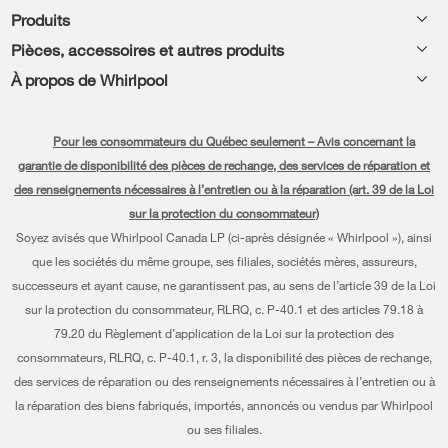
Produits
Aide relative aux produits
Pièces, accessoires et autres produits
Laveuses et sécheuses
Enregistrement de produit
À propos de Whirlpool
Accessoires
Cuisine
Manuels et documentation
Chaque geste compte®
Pièces
Appareils de cuisson
Pour les consommateurs du Québec seulement – Avis concernant la
Planifier une installation
Presse et médias
Programme d’abonnement aux filtres à eau
garantie de disponibilité des pièces de rechange, des services de réparation et
Lave-vaisselle et nettoyage
Planifier une réparation
des renseignements nécessaires à l’entretien ou à la réparation (art. 39 de la Loi
Communiquez avec nous
sur la protection du consommateur)
Piédestaux
Renseignements relatifs à la garantie
À propos de nous
Soyez avisés que Whirlpool Canada LP (ci-après désignée « Whirlpool »), ainsi
Filtres à eau
que les sociétés du même groupe, ses filiales, sociétés mères, assureurs,
Programmes de service prolongé
Investisseurs
successeurs et ayant cause, ne garantissent pas, au sens de l’article 39 de la Loi
Trouver un marchand
Mes électroménagers
sur la protection du consommateur, RLRQ, c. P-40.1 et des articles 79.18 à
Carrières
79.20 du Règlement d’application de la Loi sur la protection des
Suivre ma commande
Certification Éco et homologation ENERGY STAR® Whirlpool
consommateurs, RLRQ, c. P-40.1, r. 3, la disponibilité des pièces de rechange,
des services de réparation ou des renseignements nécessaires à l’entretien ou à
Services de livraison et d'installation
Habitat pour l'humanité
la réparation des biens fabriqués, importés, annoncés ou vendus par Whirlpool
Retours et échanges
ou ses filiales.
Informations relatives aux rappels