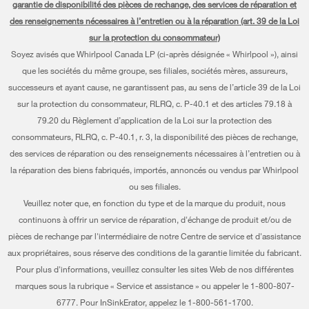
Programme d’abonnement aux filtres à eau
garantie de disponibilité des pièces de rechange, des services de réparation et
Lave-vaisselle et nettoyage
Planifier une réparation
des renseignements nécessaires à l’entretien ou à la réparation (art. 39 de la Loi
Communiquez avec nous
sur la protection du consommateur)
Piédestaux
Renseignements relatifs à la garantie
À propos de nous
Soyez avisés que Whirlpool Canada LP (ci-après désignée « Whirlpool »), ainsi
Filtres à eau
que les sociétés du même groupe, ses filiales, sociétés mères, assureurs,
Programmes de service prolongé
Investisseurs
successeurs et ayant cause, ne garantissent pas, au sens de l’article 39 de la Loi
Trouver un marchand
Mes électroménagers
sur la protection du consommateur, RLRQ, c. P-40.1 et des articles 79.18 à
Carrières
79.20 du Règlement d’application de la Loi sur la protection des
Suivre ma commande
Certification Éco et homologation ENERGY STAR® Whirlpool
consommateurs, RLRQ, c. P-40.1, r. 3, la disponibilité des pièces de rechange,
des services de réparation ou des renseignements nécessaires à l’entretien ou à
Services de livraison et d'installation
Habitat pour l'humanité
la réparation des biens fabriqués, importés, annoncés ou vendus par Whirlpool
Retours et échanges
ou ses filiales.
Informations relatives aux rappels
Veuillez noter que, en fonction du type et de la marque du produit, nous
Accessibilité
Entreprise Whirlpool
continuons à offrir un service de réparation, d'échange de produit et/ou de
pièces de rechange par l'intermédiaire de notre Centre de service et d'assistance
Services d'abonnement
Rapport sur l’esclavage moderne
aux propriétaires, sous réserve des conditions de la garantie limitée du fabricant.
Résidents du Québec
Pour plus d'informations, veuillez consulter les sites Web de nos différentes
Whirlpool au Canada
marques sous la rubrique « Service et assistance » ou appeler le 1-800-807-
6777. Pour InSinkErator, appelez le 1-800-561-1700.