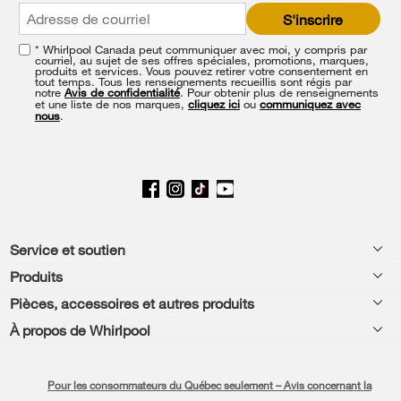
at
S'inscrire
the
end
* Whirlpool Canada peut communiquer avec moi, y compris par
of
courriel, au sujet de ses offres spéciales, promotions, marques,
this
produits et services. Vous pouvez retirer votre consentement en
tout temps. Tous les renseignements recueillis sont régis par
page
notre
Avis de confidentialité
. Pour obtenir plus de renseignements
et une liste de nos marques,
cliquez ici
ou
communiquez avec
nous
.
Footer
Service et soutien
Produits
Aide relative aux produits
Pièces, accessoires et autres produits
Laveuses et sécheuses
Enregistrement de produit
À propos de Whirlpool
Accessoires
Cuisine
Manuels et documentation
Chaque geste compte®
Pièces
Appareils de cuisson
Pour les consommateurs du Québec seulement – Avis concernant la
Planifier une installation
Presse et médias