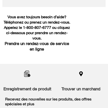
Vous avez toujours besoin d’aide?
Téléphonez ou prenez un rendez-vous.
Appelez le 1-800-807-6777 ou cliquez
ci-dessous pour prendre un rendez-
vous.
Prendre un rendez-vous de service
en ligne
Item
added
to
the
compare
list,
Enregistrement de produit
Trouver un marchand
you
can
Recevez des nouvelles sur les produits, des offres
find
spéciales et plus
it