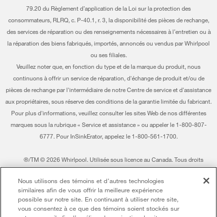
79.20 du Règlement d’application de la Loi sur la protection des
Suivre ma commande
Certification Éco et homologation ENERGY STAR® Whirlpool
consommateurs, RLRQ, c. P-40.1, r. 3, la disponibilité des pièces de rechange,
des services de réparation ou des renseignements nécessaires à l’entretien ou à
Services de livraison et d'installation
Habitat pour l'humanité
la réparation des biens fabriqués, importés, annoncés ou vendus par Whirlpool
Retours et échanges
ou ses filiales.
Informations relatives aux rappels
Veuillez noter que, en fonction du type et de la marque du produit, nous
Accessibilité
Entreprise Whirlpool
continuons à offrir un service de réparation, d'échange de produit et/ou de
pièces de rechange par l'intermédiaire de notre Centre de service et d'assistance
Services d'abonnement
Rapport sur l’esclavage moderne
aux propriétaires, sous réserve des conditions de la garantie limitée du fabricant.
Résidents du Québec
Pour plus d'informations, veuillez consulter les sites Web de nos différentes
Whirlpool au Canada
marques sous la rubrique « Service et assistance » ou appeler le 1-800-807-
6777. Pour InSinkErator, appelez le 1-800-561-1700.
®/TM © 2026 Whirlpool. Utilisée sous licence au Canada. Tous droits
réservés. Toutes les autres marques de commerce sont la propriété de leurs
Nous utilisons des témoins et d’autres technologies
compagnies respect.
similaires afin de vous offrir la meilleure expérience
Ce marchand en ligne est situé au 200-6750, avenue Century, Mississauga
possible sur notre site. En continuant à utiliser notre site,
(Ontario) L5N 0B7
vous consentez à ce que des témoins soient stockés sur