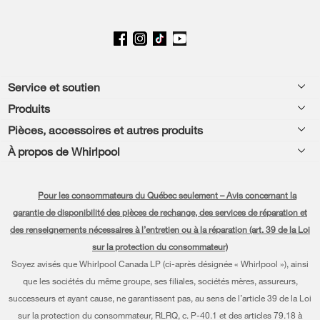
Footer
Service et soutien
Produits
Aide relative aux produits
Pièces, accessoires et autres produits
Laveuses et sécheuses
Enregistrement de produit
À propos de Whirlpool
Accessoires
Cuisine
Manuels et documentation
Chaque geste compte®
Pièces
Appareils de cuisson
Pour les consommateurs du Québec seulement – Avis concernant la
Planifier une installation
Presse et médias
Programme d’abonnement aux filtres à eau
garantie de disponibilité des pièces de rechange, des services de réparation et
Lave-vaisselle et nettoyage
Planifier une réparation
des renseignements nécessaires à l’entretien ou à la réparation (art. 39 de la Loi
Communiquez avec nous
sur la protection du consommateur)
Piédestaux
Renseignements relatifs à la garantie
À propos de nous
Soyez avisés que Whirlpool Canada LP (ci-après désignée « Whirlpool »), ainsi
Filtres à eau
que les sociétés du même groupe, ses filiales, sociétés mères, assureurs,
Programmes de service prolongé
Investisseurs
successeurs et ayant cause, ne garantissent pas, au sens de l’article 39 de la Loi
Trouver un marchand
Mes électroménagers
sur la protection du consommateur, RLRQ, c. P-40.1 et des articles 79.18 à
Carrières