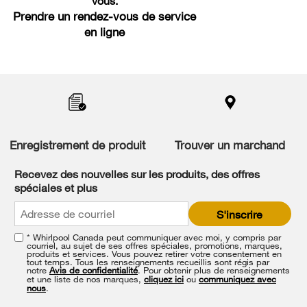
vous.
Prendre un rendez-vous de service
en ligne
Item
added
to
the
compare
list,
Enregistrement de produit
Trouver un marchand
you
can
Recevez des nouvelles sur les produits, des offres
find
spéciales et plus
it
at
S'inscrire
the
end
* Whirlpool Canada peut communiquer avec moi, y compris par
of
courriel, au sujet de ses offres spéciales, promotions, marques,
this
produits et services. Vous pouvez retirer votre consentement en
tout temps. Tous les renseignements recueillis sont régis par
page
notre
Avis de confidentialité
. Pour obtenir plus de renseignements
et une liste de nos marques,
cliquez ici
ou
communiquez avec
nous
.